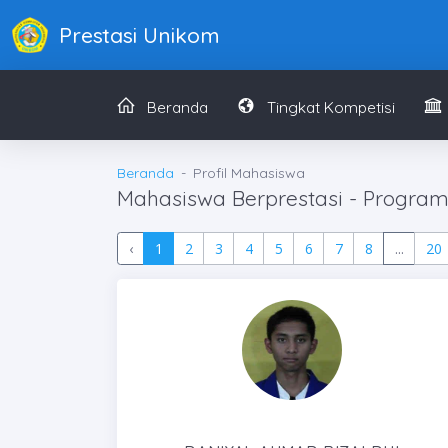
Prestasi Unikom
Beranda
Tingkat Kompetisi
Beranda
Profil Mahasiswa
Mahasiswa Berprestasi - Program 
‹
1
2
3
4
5
6
7
8
...
20