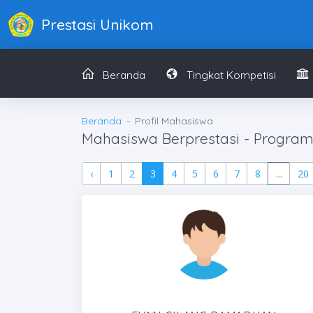
Prestasi Unikom
Beranda
Tingkat Kompetisi
Beranda
Profil Mahasiswa
Mahasiswa Berprestasi - Program 
‹
1
2
3
4
5
6
7
8
...
20