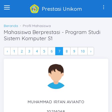
Prestasi Unikom
Beranda
Profil Mahasiswa
Mahasiswa Berprestasi - Program Studi
Sistem Komputer S1
‹
1
2
3
4
5
6
7
8
9
10
›
MUHAMMAD IRFAN AVIANTO
10214068