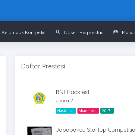
Kelompok Kompetisi
Dosen Berprestasi
Mahas
Daftar Prestasi
BNI Hackfest
Juara 2
Nasional
Akademik
2017
Jababakea Startup Competitio