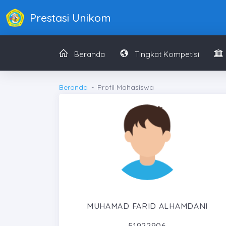
Prestasi Unikom
Beranda
Tingkat Kompetisi
Beranda
Profil Mahasiswa
MUHAMAD FARID ALHAMDANI
51922906