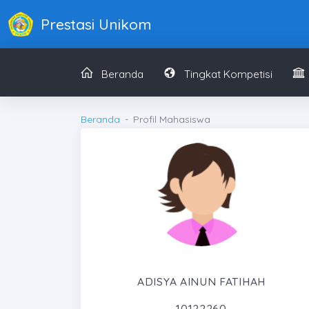
Prestasi Unikom
Beranda
Tingkat Kompetisi
Beranda
Profil Mahasiswa
ADISYA AINUN FATIHAH
10122260