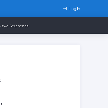
Log In
iswa Berprestasi
C
a