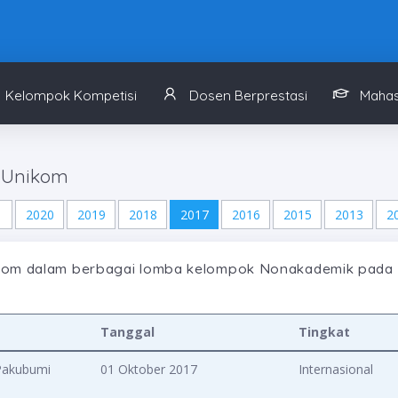
Kelompok Kompetisi
Dosen Berprestasi
Mahas
 Unikom
1
2020
2019
2018
2017
2016
2015
2013
2
kom dalam berbagai lomba kelompok Nonakademik pada 
Tanggal
Tingkat
 Pakubumi
01 Oktober 2017
Internasional