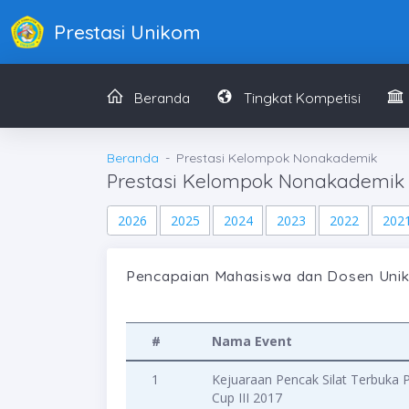
Prestasi Unikom
Beranda
Tingkat Kompetisi
Beranda
Prestasi Kelompok Nonakademik
Prestasi Kelompok Nonakademik
2026
2025
2024
2023
2022
202
Pencapaian Mahasiswa dan Dosen Uni
#
Nama Event
1
Kejuaraan Pencak Silat Terbuka
Cup III 2017