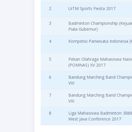
2
UiTM Sports Fiesta 2017
3
Badminton Championship (Kejua
Piala Gubernur)
4
Kompetisi Pariwisata Indonesia (
5
Pekan Olahraga Mahasiswa Nasi
(POMNAS) XV 2017
6
Bandung Marching Band Champi
VIII
7
Bandung Marching Band Champi
VIII
8
Liga Mahasiswa Badminton: Blibl
West Java Conference 2017