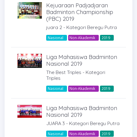
Kejuaraan Padjadjaran
Badminton Championship
(PBC) 2019
juara 2 - Kategori Beregu Putra
Nasional
Non-Akademik
2019
Liga Mahasiswa Badminton
Nasional 2019
The Best Triples - Kategori
Triples
Nasional
Non-Akademik
2019
Liga Mahasiswa Badminton
Nasional 2019
JUARA 3 - Kategori Beregu Putra
Nasional
Non-Akademik
2019