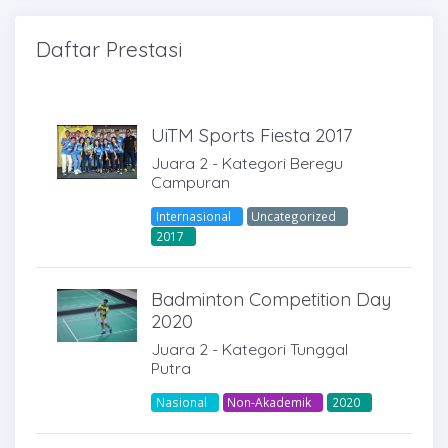
Daftar Prestasi
UiTM Sports Fiesta 2017
Juara 2 - Kategori Beregu
Campuran
Internasional
Uncategorized
2017
Badminton Competition Day
2020
Juara 2 - Kategori Tunggal
Putra
Nasional
Non-Akademik
2020