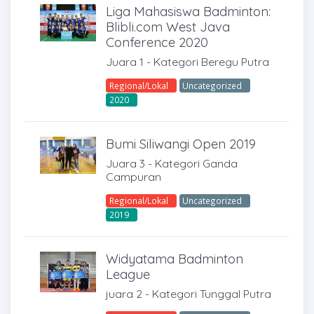
Liga Mahasiswa Badminton:
Blibli.com West Java
Conference 2020
Juara 1 - Kategori Beregu Putra
Regional/Lokal
Uncategorized
2020
Bumi Siliwangi Open 2019
Juara 3 - Kategori Ganda
Campuran
Regional/Lokal
Uncategorized
2019
Widyatama Badminton
League
juara 2 - Kategori Tunggal Putra