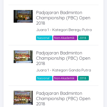
Padjajaran Badminton
Championship (PBC) Open
2018
Juara 1 - Kategori Beregu Putra
Nasional
Non-Akademik
2018
Padjajaran Badminton
Championship (PBC) Open
2018
Juara 1 - Kategori Ganda Putra
Nasional
Non-Akademik
2018
Padjajaran Badminton
Championship (PBC) Open
2018