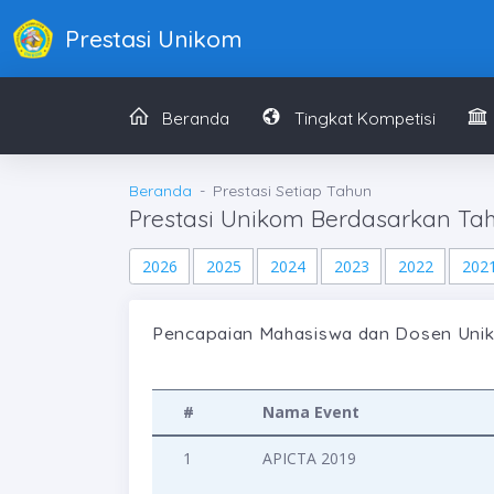
Prestasi Unikom
Beranda
Tingkat Kompetisi
Beranda
Prestasi Setiap Tahun
Prestasi Unikom Berdasarkan Ta
2026
2025
2024
2023
2022
202
Pencapaian Mahasiswa dan Dosen Unik
#
Nama Event
1
APICTA 2019