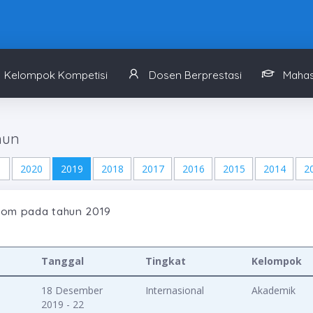
Kelompok Kompetisi
Dosen Berprestasi
Mahas
hun
1
2020
2019
2018
2017
2016
2015
2014
2
om pada tahun 2019
Tanggal
Tingkat
Kelompok
18 Desember
Internasional
Akademik
2019 - 22