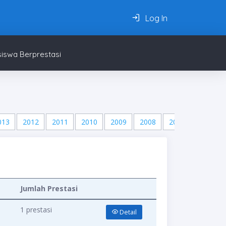
Log In
iswa Berprestasi
013
2012
2011
2010
2009
2008
2007
2006
Jumlah Prestasi
1 prestasi
Detail