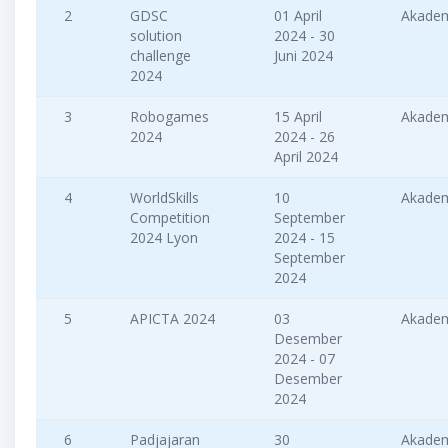
2
GDSC
01 April
Akade
solution
2024 - 30
challenge
Juni 2024
2024
3
Robogames
15 April
Akade
2024
2024 - 26
April 2024
4
WorldSkills
10
Akade
Competition
September
2024 Lyon
2024 - 15
September
2024
5
APICTA 2024
03
Akade
Desember
2024 - 07
Desember
2024
6
Padjajaran
30
Akade