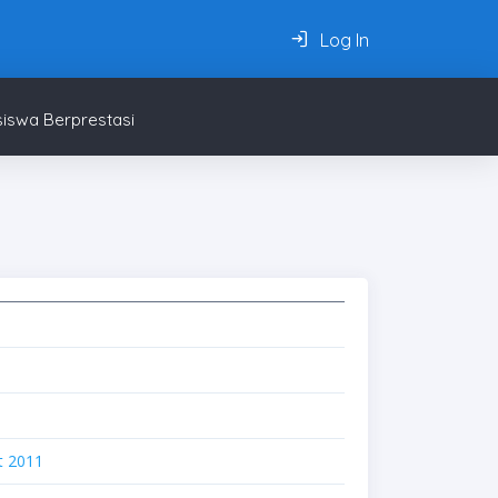
Log In
iswa Berprestasi
t 2011