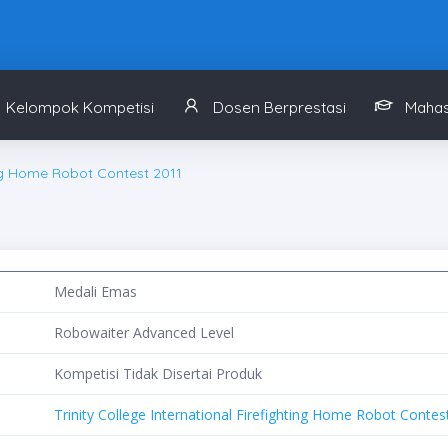
Kelompok Kompetisi
Dosen Berprestasi
Mahas
ting Home Robot Contest 2011
Medali Emas
Robowaiter Advanced Level
Kompetisi Tidak Disertai Produk
Trinity College International Firefighting Home Robot Contes