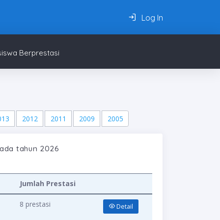
Log In
iswa Berprestasi
013
2012
2011
2009
2005
pada tahun 2026
Jumlah Prestasi
8 prestasi
Detail