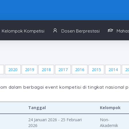
Kelompok Kompetisi
Dosen Berprestasi
Mahas
1
2020
2019
2018
2017
2016
2015
2014
2
m dalam berbagai event kompetisi di tingkat nasional 
Tanggal
Kelompok
24 Januari 2026 - 25 Februari
Non-
2026
Akademik