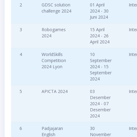
2
GDSC solution
01 April
Inte
challenge 2024
2024 - 30
Juni 2024
3
Robogames
15 April
Inte
2024
2024 - 26
April 2024
4
WorldSkills
10
Inte
Competition
September
2024 Lyon
2024 - 15
September
2024
5
APICTA 2024
03
Inte
Desember
2024 - 07
Desember
2024
6
Padjajaran
30
Inte
English
November