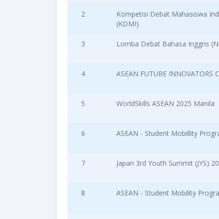
2
Kompetisi Debat Mahasiswa Ind
(KDMI)
3
Lomba Debat Bahasa Inggris (
4
ASEAN FUTURE INNOVATORS 
5
WorldSkills ASEAN 2025 Manila
6
ASEAN - Student Mobillity Pro
7
Japan 3rd Youth Summit (JYS) 2
8
ASEAN - Student Mobility Prog