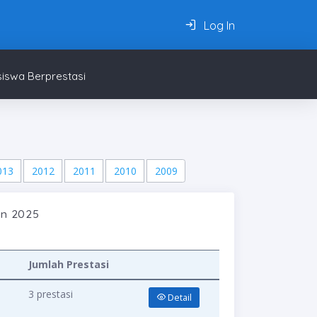
Log In
iswa Berprestasi
013
2012
2011
2010
2009
un 2025
Jumlah Prestasi
3 prestasi
Detail