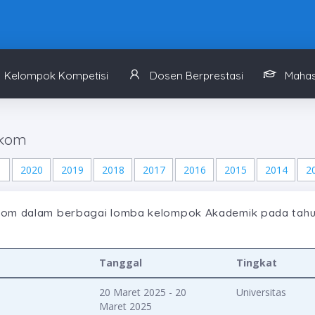
Kelompok Kompetisi
Dosen Berprestasi
Mahas
ikom
1
2020
2019
2018
2017
2016
2015
2014
2
om dalam berbagai lomba kelompok Akademik pada tah
Tanggal
Tingkat
20 Maret 2025 - 20
Universitas
Maret 2025