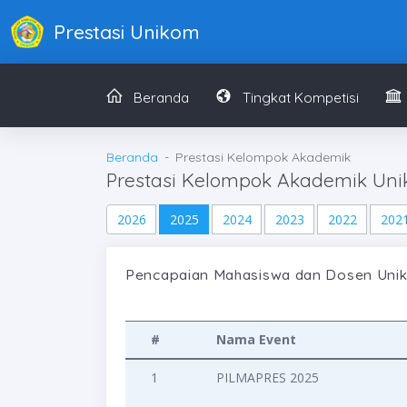
Prestasi Unikom
Beranda
Tingkat Kompetisi
Beranda
Prestasi Kelompok Akademik
Prestasi Kelompok Akademik Un
2026
2025
2024
2023
2022
202
Pencapaian Mahasiswa dan Dosen Unik
#
Nama Event
1
PILMAPRES 2025